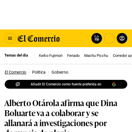
Temas del día
Keiko Fujimori
Feriado
Machu Picchu
Corredor az
El Comercio
·
Politica
·
Gobierno
Añadir El Comercio como fuente preferida en
Alberto Otárola afirma que Dina
Boluarte va a colaborar y se
allanará a investigaciones por