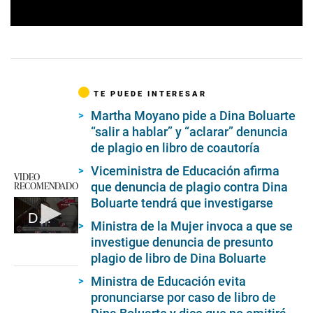
0
s
e
c
o
n
TE PUEDE INTERESAR
d
s
Martha Moyano pide a Dina Boluarte
o
“salir a hablar” y “aclarar” denuncia
f
6
de plagio en libro de coautoría
m
i
Viceministra de Educación afirma
n
VIDEO
RECOMENDADO
que denuncia de plagio contra Dina
u
t
Boluarte tendrá que investigarse
e
Declaraciones de premier Alberto Otárola
s
Ministra de la Mujer invoca a que se
,
0
investigue denuncia de presunto
1
seconds
2
plagio de libro de Dina Boluarte
of
s
4
e
Ministra de Educación evita
minutes,
c
13
pronunciarse por caso de libro de
o
seconds
n