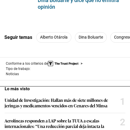
Dina Boluarte y dice que no emitirá
d
opinión
s
Seguir temas
Alberto Otárola
Dina Boluarte
Congres
Conforme a los criterios de
Tipo de trabajo:
Noticias
Lo más visto
1
Unidad de Investigación: Hallan más de siete millones de
jeringas y medicamentos vencidos en Cenares del Minsa
2
Aerolíneas responden a LAP sobre la TUUA a escalas
internacionales: “Una reducción parcial deja intacta la