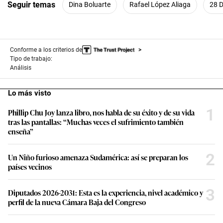
Seguir temas
Dina Boluarte
Rafael López Aliaga
28 D
Conforme a los criterios de
Tipo de trabajo:
Análisis
Lo más visto
1
Phillip Chu Joy lanza libro, nos habla de su éxito y de su vida
tras las pantallas: “Muchas veces el sufrimiento también
enseña”
2
Un Niño furioso amenaza Sudamérica: así se preparan los
países vecinos
3
Diputados 2026-2031: Esta es la experiencia, nivel académico y
perfil de la nueva Cámara Baja del Congreso