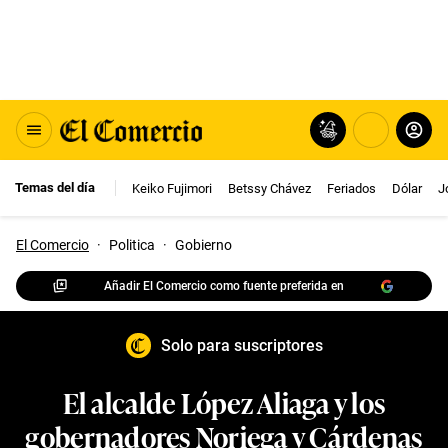
Temas del día
Keiko Fujimori
Betssy Chávez
Feriados
Dólar
J
El Comercio
·
Politica
·
Gobierno
Añadir El Comercio como fuente preferida en
Solo para suscriptores
El alcalde López Aliaga y los
gobernadores Noriega y Cárdenas