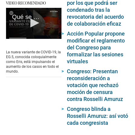
por los que podrá ser
VIDEO RECOMENDADO
condenado tras la
Qué se sabe de Eris, la nueva variante de COVID-19
revocatoria del acuerdo
de colaboración eficaz
Acción Popular propone
modificar el reglamento
0
seconds
del Congreso para
of
La nueva variante de COVID-19, la
formalizar las sesiones
3
EG.5, conocida coloquialmente
minutes,
virtuales
como Eris, está impulsando el
20
aumento de los casos en todo el
seconds
Congreso: Presentan
mundo.
reconsideración a
votación que rechazó
moción de censura
contra Rosselli Amuruz
Congreso blinda a
Rosselli Amuruz: así votó
cada congresista