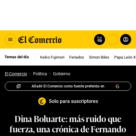
Temas del día
Keiko Fujimori
Feriados
Simon Biles
Papa León X
El Comercio
·
Politica
·
Gobierno
Añadir El Comercio como fuente preferida en
Solo para suscriptores
Dina Boluarte: más ruido que
fuerza, una crónica de Fernando