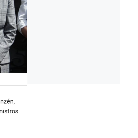
anzén,
nistros