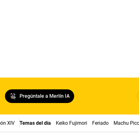
Pregúntale a Merlín IA
ón XIV
Temas del día
Keiko Fujimori
Feriado
Machu Pic