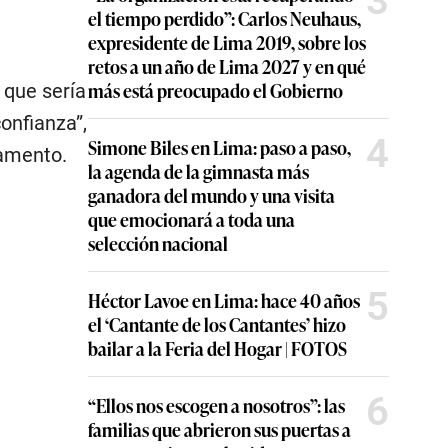
3
el tiempo perdido”: Carlos Neuhaus,
expresidente de Lima 2019, sobre los
retos a un año de Lima 2027 y en qué
más está preocupado el Gobierno
 que sería
onfianza”,
4
Simone Biles en Lima: paso a paso,
lamento.
la agenda de la gimnasta más
ganadora del mundo y una visita
que emocionará a toda una
selección nacional
5
Héctor Lavoe en Lima: hace 40 años
el ‘Cantante de los Cantantes’ hizo
bailar a la Feria del Hogar | FOTOS
6
“Ellos nos escogen a nosotros”: las
familias que abrieron sus puertas a