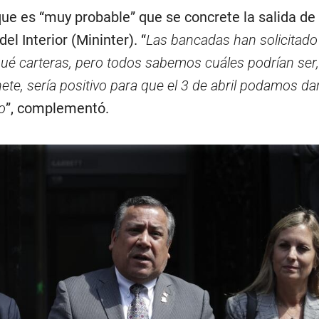
que es “muy probable” que se concrete la salida de 
el Interior (Mininter). “
Las bancadas han solicitado
ué carteras, pero todos sabemos cuáles podrían ser
ete, sería positivo para que el 3 de abril podamos da
o
”, complementó.