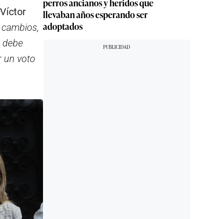
perros ancianos y heridos que
Víctor
llevaban años esperando ser
adoptados
 cambios,
, debe
r un voto