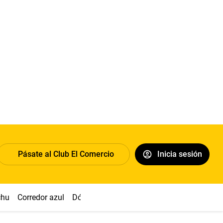
Pásate al Club El Comercio
Inicia sesión
chu
Corredor azul
Dólar
Congreso
Nasca
Acuña
Toled