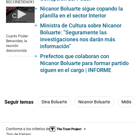
RECOMENDADO
Nicanor Boluarte sigue copando la
Cuarto Poder: Benavides, la reunión desconocida
planilla en el sector Interior
0
Ministra de Cultura sobre Nicanor
seconds
Boluarte: “Seguramente las
of
Cuarto Poder:
investigaciones nos darán más
4
Benavides, la
minutes,
información”
reunión
59
desconocida
seconds
Prefectos que colaboran con
Nicanor Boluarte para formar partido
siguen en el cargo | INFORME
Seguir temas
Dina Boluarte
Nicanor Boluarte
Midis
Conforme a los criterios de
Tipo de trabajo: