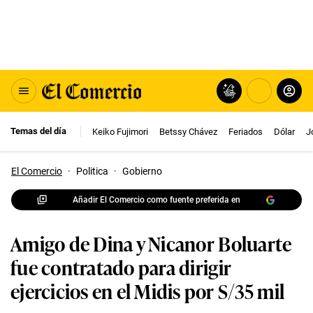
Temas del día
Keiko Fujimori
Betssy Chávez
Feriados
Dólar
J
El Comercio
·
Politica
·
Gobierno
Añadir El Comercio como fuente preferida en
Amigo de Dina y Nicanor Boluarte
fue contratado para dirigir
ejercicios en el Midis por S/35 mil