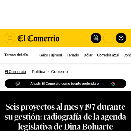
Temas del día
Keiko Fujimori
Feriado
Dólar
Corredor azul
Con
El Comercio
·
Politica
·
Gobierno
Añadir El Comercio como fuente preferida en
Seis proyectos al mes y 197 durante
su gestión: radiografía de la agenda
legislativa de Dina Boluarte