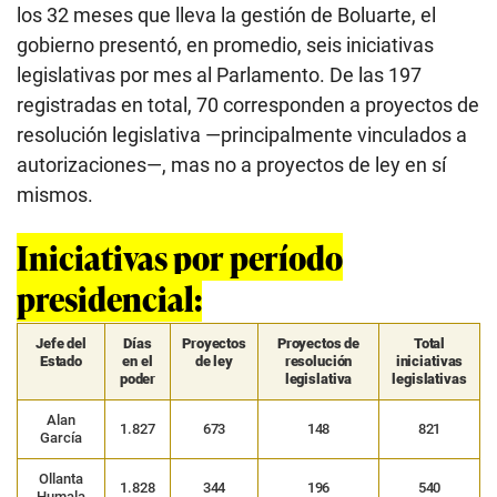
los 32 meses que lleva la gestión de Boluarte, el
gobierno presentó, en promedio, seis iniciativas
legislativas por mes al Parlamento. De las 197
registradas en total, 70 corresponden a proyectos de
resolución legislativa —principalmente vinculados a
autorizaciones—, mas no a proyectos de ley en sí
mismos.
Iniciativas por período
presidencial:
Jefe del
Días
Proyectos
Proyectos de
Total
Estado
en el
de ley
resolución
iniciativas
poder
legislativa
legislativas
Alan
1.827
673
148
821
García
Ollanta
1.828
344
196
540
Humala