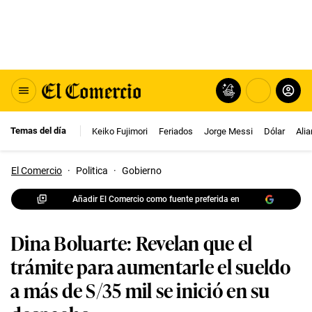
Temas del día
Keiko Fujimori
Feriados
Jorge Messi
Dólar
Ali
El Comercio
·
Politica
·
Gobierno
Añadir El Comercio como fuente preferida en
Dina Boluarte: Revelan que el
trámite para aumentarle el sueldo
a más de S/35 mil se inició en su