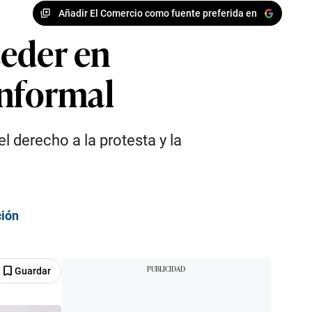
Añadir El Comercio como fuente preferida en
ceder en
informal
l derecho a la protesta y la
ción
Guardar