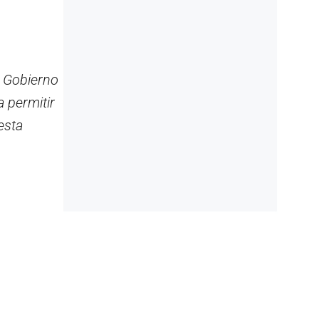
l Gobierno
 permitir
esta