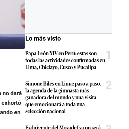
Lo más visto
1
Papa León XIV en Perú: estas son
todas las actividades confirmadas en
Lima, Chiclayo, Cusco y Pucallpa
2
Simone Biles en Lima: paso a paso,
la agenda de la gimnasta más
o no dará
ganadora del mundo y una visita
y exhortó
que emocionará a toda una
selección nacional
tando en
Exdirigente del Movadef ya no será