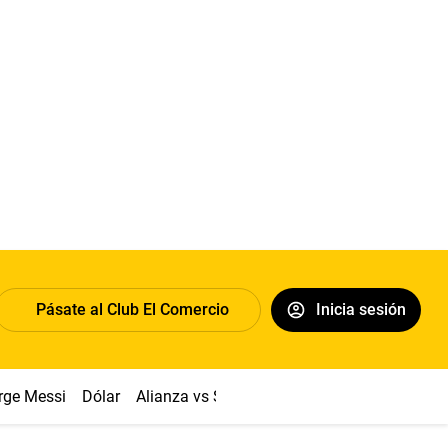
Pásate al Club El Comercio
Inicia sesión
rge Messi
Dólar
Alianza vs Sport Boys
Papa León XIV
Co