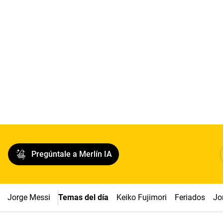
Pregúntale a Merlín IA
Jorge Messi
Temas del día
Keiko Fujimori
Feriados
Jo