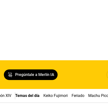
Pregúntale a Merlín IA
ón XIV
Temas del día
Keiko Fujimori
Feriado
Machu Pic