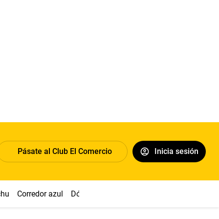
Pásate al Club El Comercio
Inicia sesión
chu
Corredor azul
Dólar
Congreso
Nasca
Acuña
Toled