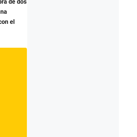
pra de dos
ana
con el