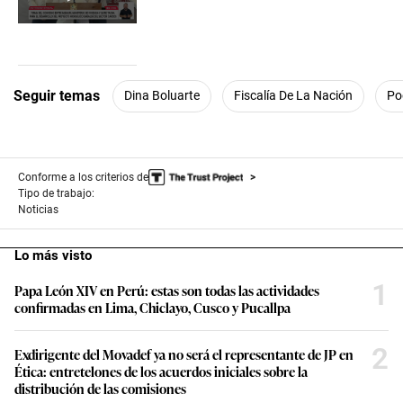
0
seconds
of
3
minutes,
Seguir temas
Dina Boluarte
Fiscalía De La Nación
Po
30
seconds
Conforme a los criterios de
Tipo de trabajo:
Noticias
Lo más visto
1
Papa León XIV en Perú: estas son todas las actividades
confirmadas en Lima, Chiclayo, Cusco y Pucallpa
2
Exdirigente del Movadef ya no será el representante de JP en
Ética: entretelones de los acuerdos iniciales sobre la
distribución de las comisiones