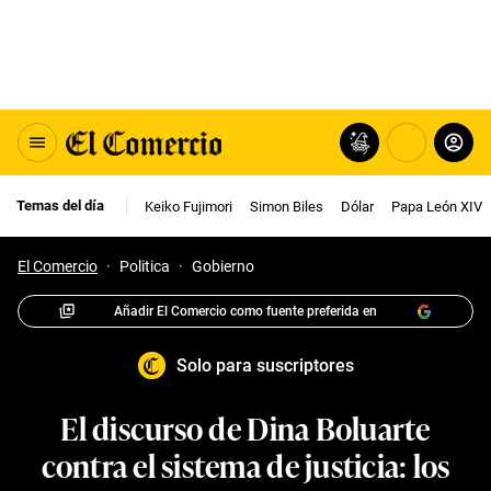
Temas del día
Keiko Fujimori
Simon Biles
Dólar
Papa León XIV
El Comercio
·
Politica
·
Gobierno
Añadir El Comercio como fuente preferida en
Solo para suscriptores
El discurso de Dina Boluarte
contra el sistema de justicia: los