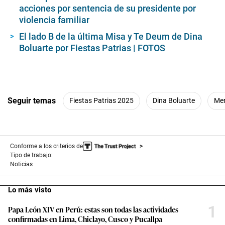
acciones por sentencia de su presidente por
violencia familiar
El lado B de la última Misa y Te Deum de Dina
Boluarte por Fiestas Patrias | FOTOS
Seguir temas
Fiestas Patrias 2025
Dina Boluarte
Men
Conforme a los criterios de
Tipo de trabajo:
Noticias
Lo más visto
1
Papa León XIV en Perú: estas son todas las actividades
confirmadas en Lima, Chiclayo, Cusco y Pucallpa