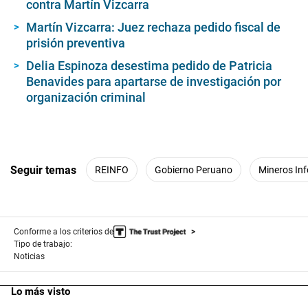
contra Martín Vizcarra
Martín Vizcarra: Juez rechaza pedido fiscal de
prisión preventiva
Delia Espinoza desestima pedido de Patricia
Benavides para apartarse de investigación por
organización criminal
Seguir temas
REINFO
Gobierno Peruano
Mineros In
Conforme a los criterios de
Tipo de trabajo:
Noticias
Lo más visto