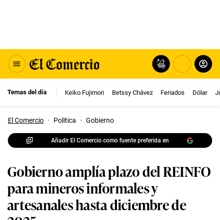
Temas del día
Keiko Fujimori
Betssy Chávez
Feriados
Dólar
J
El Comercio
·
Politica
·
Gobierno
Añadir El Comercio como fuente preferida en
Gobierno amplía plazo del REINFO
para mineros informales y
artesanales hasta diciembre de