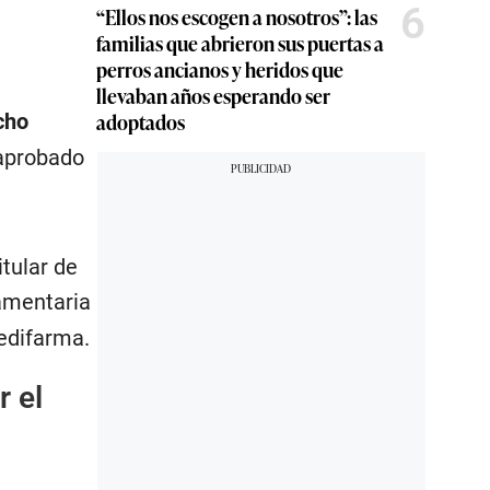
6
“Ellos nos escogen a nosotros”: las
familias que abrieron sus puertas a
perros ancianos y heridos que
llevaban años esperando ser
adoptados
cho
 aprobado
tular de
lamentaria
Medifarma.
r el