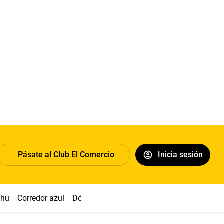
Pásate al Club El Comercio
Inicia sesión
chu
Corredor azul
Dólar
Congreso
Nasca
Acuña
Toled