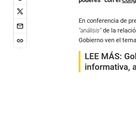
poderes” con el
Cong
En conferencia de pre
“análisis”
de la relaci
Gobierno ven el tem
LEE MÁS:
Go
informativa,