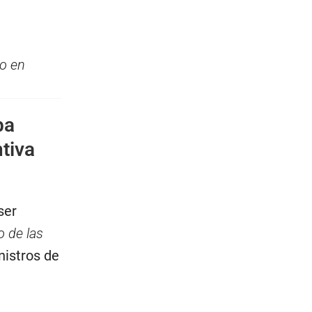
no en
ba
tiva
ser
o de las
nistros de