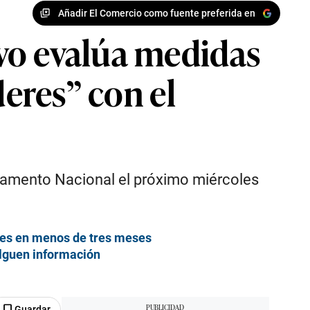
Añadir El Comercio como fuente preferida en
vo evalúa medidas
deres” con el
rlamento Nacional el próximo miércoles
dades en menos de tres meses
ulguen información
Guardar