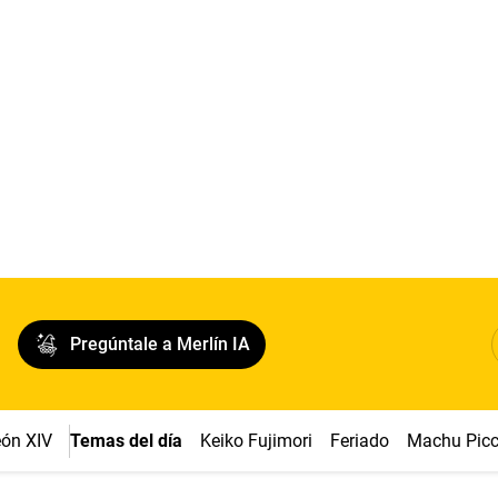
Pregúntale a Merlín IA
ón XIV
Temas del día
Keiko Fujimori
Feriado
Machu Pic