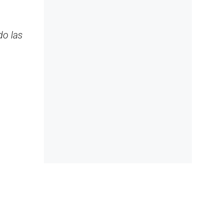
s
do las