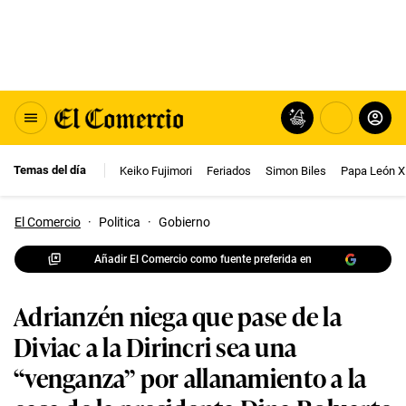
Temas del día
Keiko Fujimori
Feriados
Simon Biles
Papa León X
El Comercio
·
Politica
·
Gobierno
Añadir El Comercio como fuente preferida en
Adrianzén niega que pase de la
Diviac a la Dirincri sea una
“venganza” por allanamiento a la