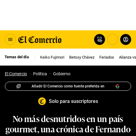
Temas del día
Keiko Fujimori
Betssy Chávez
Feriados
Alianza v
El Comercio
·
Politica
·
Gobierno
Añadir El Comercio como fuente preferida en
Solo para suscriptores
No más desnutridos en un país
gourmet, una crónica de Fernando