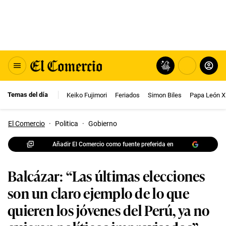
Temas del día
Keiko Fujimori
Feriados
Simon Biles
Papa León X
El Comercio
·
Politica
·
Gobierno
Añadir El Comercio como fuente preferida en
Balcázar: “Las últimas elecciones
son un claro ejemplo de lo que
quieren los jóvenes del Perú, ya no