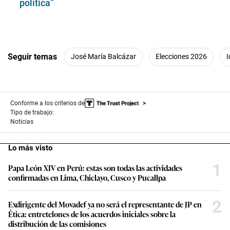
política”
Seguir temas
José María Balcázar
Elecciones 2026
I
Conforme a los criterios de
Tipo de trabajo:
Noticias
Lo más visto
1
Papa León XIV en Perú: estas son todas las actividades
confirmadas en Lima, Chiclayo, Cusco y Pucallpa
2
Exdirigente del Movadef ya no será el representante de JP en
Ética: entretelones de los acuerdos iniciales sobre la
distribución de las comisiones