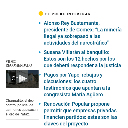
TE PUEDE INTERESAR
Alonso Rey Bustamante,
presidente de Comex: “La minería
ilegal ya sobrepasó a las
actividades del narcotráfico”
Susana Villarán al banquillo:
Estos son los 12 hechos por los
VIDEO
que deberá responder a la justicia
RECOMENDADO
Pagos por Yape, rebajas y
Chagualito: el débil control policial de camiones que sacan el oro de Pataz #VideosEC #UI
discusiones: los cuatro
testimonios que apuntan a la
0
congresista María Agüero
seconds
of
Chagualito: el débil
Renovación Popular propone
8
control policial de
minutes,
permitir que empresas privadas
camiones que sacan
55
el oro de Pataz.
financien partidos: estas son las
seconds
claves del proyecto