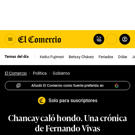
Temas del día
Keiko Fujimori
Betssy Chávez
Feriados
Dólar
J
El Comercio
·
Politica
·
Gobierno
Añadir El Comercio como fuente preferida en
Solo para suscriptores
Chancay caló hondo. Una crónica
de Fernando Vivas