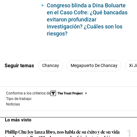
Congreso blinda a Dina Boluarte
en el Caso Cofre: ¿Qué bancadas
evitaron profundizar
investigación? ¿Cuáles son los
riesgos?
Seguir temas
Chancay
Megapuerto De Chancay
Xi J
Conforme a los criterios de
Tipo de trabajo:
Noticias
Lo más visto
1
Phillip Chu Joy lanza libro, nos habla de su éxito y de su vida