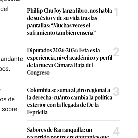
1
 del
Phillip Chu Joy lanza libro, nos habla
de su éxito y de su vida tras las
pantallas: “Muchas veces el
sufrimiento también enseña”
2
Diputados 2026-2031: Esta es la
experiencia, nivel académico y perfil
emandante
de la nueva Cámara Baja del
bos.
Congreso
3
ó
Colombia se suma al giro regional a
la derecha: cuánto cambia la política
tos de
exterior con la llegada de De la
a sobre
Espriella
4
Sabores de Barranquilla: un
recorrido por tres restaurantes que