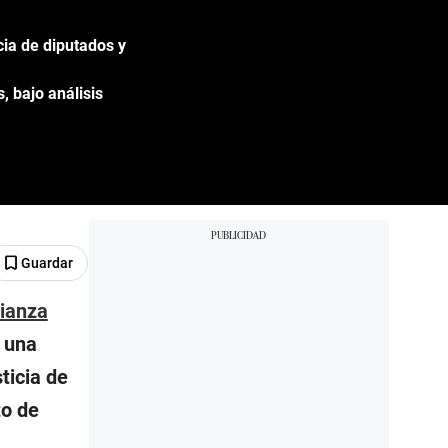
ia de diputados y
, bajo análisis
Guardar
lianza
, una
ticia de
to de