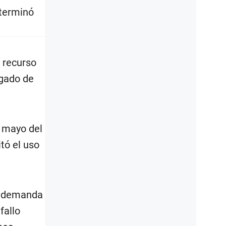
 terminó
 recurso
zgado de
e mayo del
itó el uso
la demanda
fallo