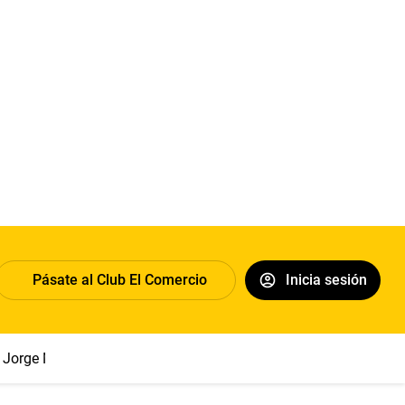
Pásate al Club El Comercio
Inicia sesión
Jorge Messi
Papa León XIV
Congreso
Sueldo mínimo
Cl