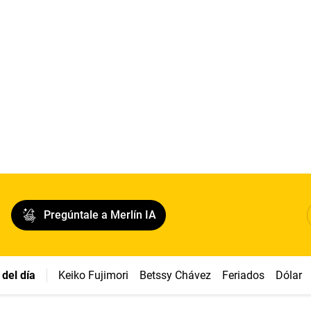
Pregúntale a Merlín IA
del día
Keiko Fujimori
Betssy Chávez
Feriados
Dólar