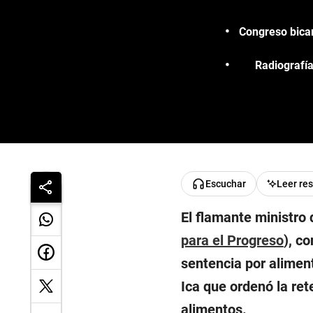
Congreso bicam
Radiografía
Escuchar
Leer re
El flamante ministro
para el Progreso
), c
sentencia por aliment
Ica que ordenó la re
alimentos.