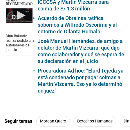
ICCGSA y Martín Vizcarra para
RECOMENDADO
coima de S/ 1.3 millón
Dina Boluarte abre debate sobre pena de muerte para violadores de menores de edad
Acuerdo de Obrainsa ratifica
sobornos a Wilfredo Oscorima y al
0
seconds
entorno de Ollanta Humala
of
Dina Boluarte
1
José Manuel Hernández, de amigo a
realiza pedido a
minute,
autoridades de
delator de Martín Vizcarra: qué dijo
53
justicia
seconds
como colaborador y qué se espera de
su declaración en el juicio
Procuradora Ad hoc: “Elard Tejeda ya
está condenado por pagar coimas a
Martín Vizcarra. Eso ya lo determinó
un juez”
Seguir temas
Morgan Quero
Derechos Humanos
Din