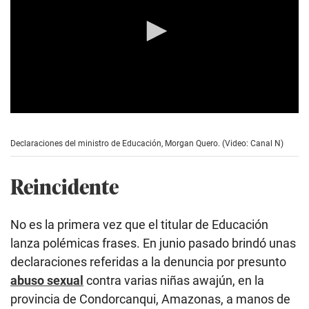
0
s
e
Declaraciones del ministro de Educación, Morgan Quero. (Video: Canal N)
c
o
n
Reincidente
d
s
o
f
No es la primera vez que el titular de Educación
1
2
lanza polémicas frases. En junio pasado brindó unas
m
declaraciones referidas a la denuncia por presunto
i
n
abuso sexual
contra varias niñas awajún, en la
u
t
provincia de Condorcanqui, Amazonas, a manos de
e