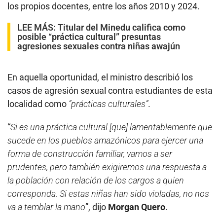
s
los propios docentes, entre los años 2010 y 2024.
,
1
LEE MÁS:
Titular del Minedu califica como
0
posible “práctica cultural” presuntas
s
e
agresiones sexuales contra niñas awajún
c
o
n
d
En aquella oportunidad, el ministro describió los
s
casos de agresión sexual contra estudiantes de esta
localidad como
“prácticas culturales”
.
“
Si es una práctica cultural [que] lamentablemente que
sucede en los pueblos amazónicos para ejercer una
forma de construcción familiar, vamos a ser
prudentes, pero también exigiremos una respuesta a
la población con relación de los cargos a quien
corresponda. Si estas niñas han sido violadas, no nos
va a temblar la mano
”, dijo
Morgan Quero
.