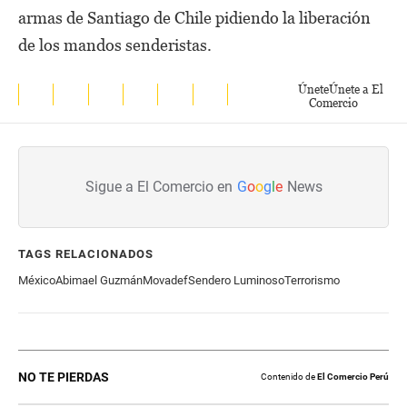
armas de Santiago de Chile pidiendo la liberación
de los mandos senderistas.
Únete
Únete a El
Comercio
Sigue a El Comercio en
G
o
o
g
l
e
News
TAGS RELACIONADOS
México
Abimael Guzmán
Movadef
Sendero Luminoso
Terrorismo
NO TE PIERDAS
Contenido de
El Comercio Perú