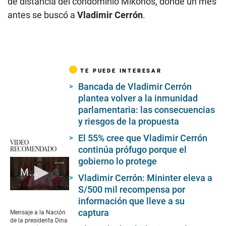
de distancia del condominio Mikonos, donde un mes
antes se buscó a
Vladimir Cerrón
.
TE PUEDE INTERESAR
Bancada de Vladimir Cerrón
plantea volver a la inmunidad
parlamentaria: las consecuencias
y riesgos de la propuesta
El 55% cree que Vladimir Cerrón
VIDEO
RECOMENDADO
continúa prófugo porque el
gobierno lo protege
Mensaje a la Nación de la presidenta Dina Boluarte
Vladimir Cerrón: Mininter eleva a
S/500 mil recompensa por
0
información que lleve a su
seconds
of
captura
Mensaje a la Nación
4
de la presidenta Dina
minutes,