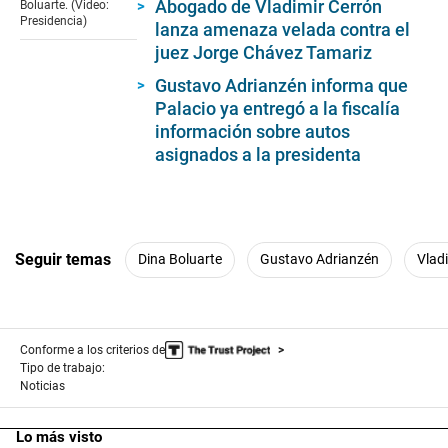
Abogado de Vladimir Cerrón
Boluarte. (Video:
16
Presidencia)
lanza amenaza velada contra el
seconds
juez Jorge Chávez Tamariz
Gustavo Adrianzén informa que
Palacio ya entregó a la fiscalía
información sobre autos
asignados a la presidenta
Seguir temas
Dina Boluarte
Gustavo Adrianzén
Vlad
Conforme a los criterios de
Tipo de trabajo:
Noticias
Lo más visto