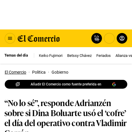
Temas del día
Keiko Fujimori
Betssy Chávez
Feriados
Alianza v
El Comercio
·
Politica
·
Gobierno
Añadir El Comercio como fuente preferida en
“No lo sé”, responde Adrianzén
sobre si Dina Boluarte usó el ‘cofre’
el día del operativo contra Vladimir