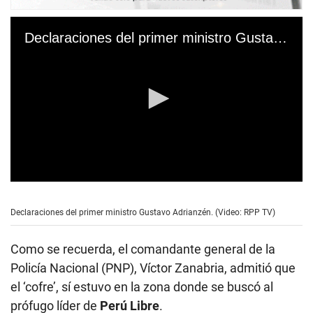
Declaraciones del primer ministro Gustavo Adrianzén
0
s
e
Declaraciones del primer ministro Gustavo Adrianzén. (Video: RPP TV)
c
o
n
Como se recuerda, el comandante general de la
d
s
Policía Nacional (PNP), Víctor Zanabria, admitió que
o
el ‘cofre’, sí estuvo en la zona donde se buscó al
f
2
prófugo líder de
Perú Libre
.
m