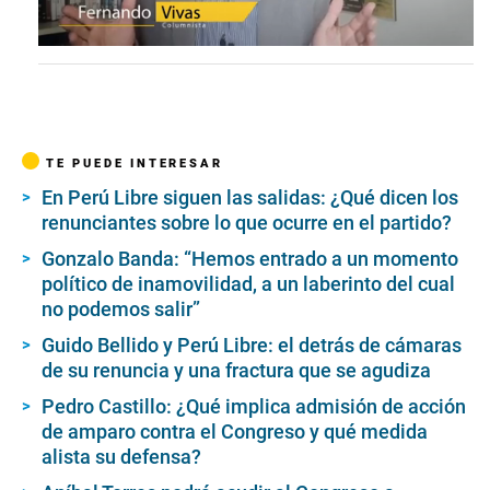
0
s
e
c
o
n
d
TE PUEDE INTERESAR
s
o
En Perú Libre siguen las salidas: ¿Qué dicen los
f
renunciantes sobre lo que ocurre en el partido?
7
m
Gonzalo Banda: “Hemos entrado a un momento
i
n
político de inamovilidad, a un laberinto del cual
u
no podemos salir”
t
e
Guido Bellido y Perú Libre: el detrás de cámaras
s
,
de su renuncia y una fractura que se agudiza
3
s
Pedro Castillo: ¿Qué implica admisión de acción
e
de amparo contra el Congreso y qué medida
c
alista su defensa?
o
n