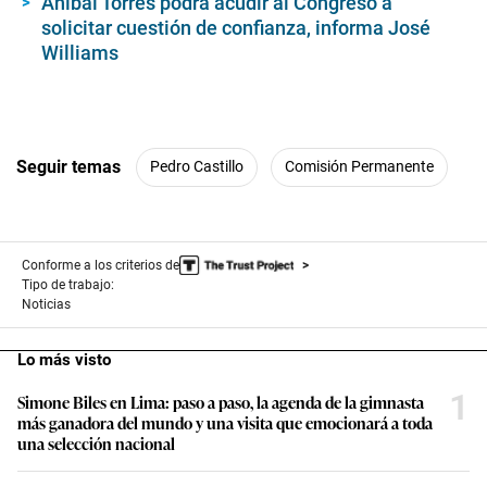
d
Aníbal Torres podrá acudir al Congreso a
s
solicitar cuestión de confianza, informa José
Williams
Seguir temas
Pedro Castillo
Comisión Permanente
Conforme a los criterios de
Tipo de trabajo:
Noticias
Lo más visto
1
Simone Biles en Lima: paso a paso, la agenda de la gimnasta
más ganadora del mundo y una visita que emocionará a toda
una selección nacional