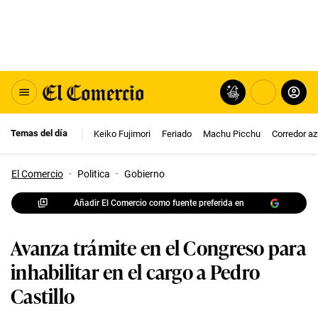
Temas del día
Keiko Fujimori
Feriado
Machu Picchu
Corredor az
El Comercio
·
Politica
·
Gobierno
Añadir El Comercio como fuente preferida en
Avanza trámite en el Congreso para
inhabilitar en el cargo a Pedro
Castillo