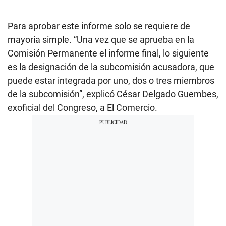
o
n
d
Para aprobar este informe solo se requiere de
s
mayoría simple. “Una vez que se aprueba en la
o
f
Comisión Permanente el informe final, lo siguiente
3
m
es la designación de la subcomisión acusadora, que
i
puede estar integrada por uno, dos o tres miembros
n
u
de la subcomisión”, explicó César Delgado Guembes,
t
e
exoficial del Congreso, a El Comercio.
s
,
2
8
s
e
c
o
n
d
s