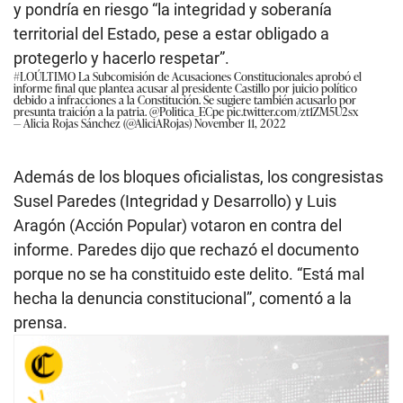
y pondría en riesgo “la integridad y soberanía
territorial del Estado, pese a estar obligado a
protegerlo y hacerlo respetar”.
#LOÚLTIMO
La Subcomisión de Acusaciones Constitucionales aprobó el
informe final que plantea acusar al presidente Castillo por juicio político
debido a infracciones a la Constitución. Se sugiere también acusarlo por
presunta traición a la patria.
@Politica_ECpe
pic.twitter.com/zt1ZM5U2sx
— Alicia Rojas Sánchez (@AliciARojas)
November 11, 2022
Además de los bloques oficialistas, los congresistas
Susel Paredes (Integridad y Desarrollo) y Luis
Aragón (Acción Popular) votaron en contra del
informe. Paredes dijo que rechazó el documento
porque no se ha constituido este delito. “Está mal
hecha la denuncia constitucional”, comentó a la
prensa.