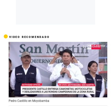
VIDEO RECOMENDADO
0
Pedro Castillo en Moyobamba
s
e
c