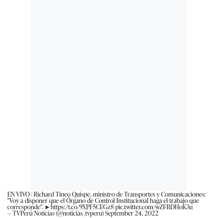
EN VIVO | Richard Tineo Quispe, ministro de Transportes y Comunicaciones:
"Voy a disponer que el Órgano de Control Institucional haga el trabajo que
corresponde". ►
https://t.co/9XPF5CEGz8
pic.twitter.com/wZFBDHoK3u
— TVPerú Noticias (@noticias_tvperu)
September 24, 2022