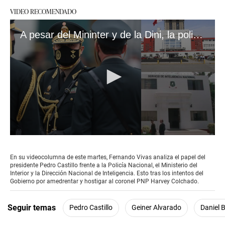
VIDEO RECOMENDADO
A pesar del Mininter y de la Dini, la policía se defiende #VideosEC #CO
0
seconds
of
En su videocolumna de este martes, Fernando Vivas analiza el papel del
6
presidente Pedro Castillo frente a la Policía Nacional, el Ministerio del
minutes,
Interior y la Dirección Nacional de Inteligencia. Esto tras los intentos del
28
Gobierno por amedrentar y hostigar al coronel PNP Harvey Colchado.
seconds
Seguir temas
Pedro Castillo
Geiner Alvarado
Daniel 