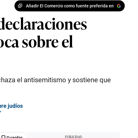
Añadir El Comercio como fuente preferida en
declaraciones
ca sobre el
haza el antisemitismo y sostiene que
re judíos
”
Guardar