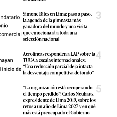
3
Simone Biles en Lima: paso a paso,
andatario
la agenda de la gimnasta más
onio
ganadora del mundo y una visita
que emocionará a toda una
 comercial
selección nacional
4
Aerolíneas responden a LAP sobre la
TUUA a escalas internacionales:
 hayan
“Una reducción parcial deja intacta
 inicio de
la desventaja competitiva de fondo”
5
“La organización está recuperando
el tiempo perdido”: Carlos Neuhaus,
expresidente de Lima 2019, sobre los
retos a un año de Lima 2027 y en qué
más está preocupado el Gobierno