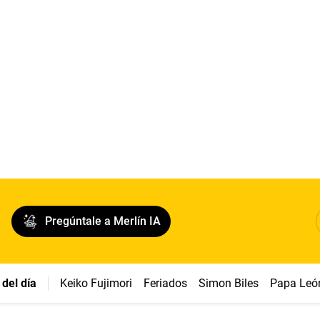
Pregúntale a Merlín IA
del día
Keiko Fujimori
Feriados
Simon Biles
Papa Leó