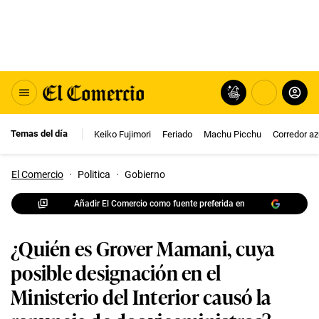
Temas del día
Keiko Fujimori
Feriado
Machu Picchu
Corredor az
El Comercio
·
Politica
·
Gobierno
Añadir El Comercio como fuente preferida en
¿Quién es Grover Mamani, cuya
posible designación en el
Ministerio del Interior causó la