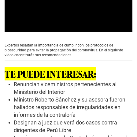
0
s
e
Expertos resaltan la importancia de cumplir con los protocolos de
c
bioseguridad para evitar la propagación del coronavirus. En el siguiente
o
video encontrarás sus recomendaciones.
n
d
s
TE PUEDE INTERESAR:
o
f
3
Renuncian viceministros pertenecientes al
m
Ministerio del Interior
i
n
Ministro Roberto Sánchez y su asesora fueron
u
hallados responsables de irregularidades en
t
e
informes de la contraloría
s
,
Designan a juez que verá dos casos contra
3
dirigentes de Perú Libre
s
e