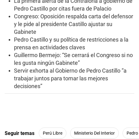
La primera alerta de la Contraloría a gobierno de
c
Pedro Castillo por citas fuera de Palacio
o
n
Congreso: Oposición respalda carta del defensor
d
y le pide al presidente Castillo ajustar su
s
Gabinete
Pedro Castillo y su política de restricciones a la
prensa en actividades claves
Guillermo Bermejo: “Se cerrará el Congreso si no
les gusta ningún Gabinete”
Servir exhorta al Gobierno de Pedro Castillo “a
trabajar juntos para tomar las mejores
decisiones”
Seguir temas
Perú Libre
Ministerio Del Interior
Pedro 