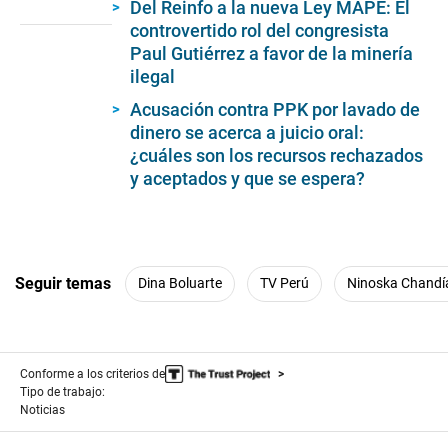
seconds
Del Reinfo a la nueva Ley MAPE: El
of
controvertido rol del congresista
4
minutes,
Paul Gutiérrez a favor de la minería
55
ilegal
seconds
Acusación contra PPK por lavado de
dinero se acerca a juicio oral:
¿cuáles son los recursos rechazados
y aceptados y que se espera?
Seguir temas
Dina Boluarte
TV Perú
Ninoska Chandí
Conforme a los criterios de
Tipo de trabajo:
Noticias