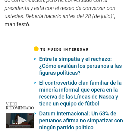
presidenta y está con el deseo de conversar con
ustedes. Debería hacerlo antes del 28 (de julio)”
,
manifestó.
TE PUEDE INTERESAR
Entre la simpatía y el rechazo:
¿Cómo evalúan los peruanos a las
figuras políticas?
El controvertido clan familiar de la
minería informal que opera en la
reserva de las Líneas de Nasca y
tiene un equipo de fútbol
VIDEO
RECOMENDADO
Datum Internacional: Un 63% de
peruanos afirma no simpatizar con
La presidenta de la república, Dina Boluarte, participa en conmemoración
ningún partido político
0