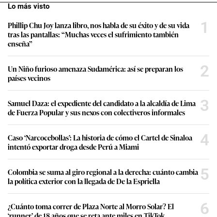
Lo más visto
1
Phillip Chu Joy lanza libro, nos habla de su éxito y de su vida
tras las pantallas: “Muchas veces el sufrimiento también
enseña”
2
Un Niño furioso amenaza Sudamérica: así se preparan los
países vecinos
3
Samuel Daza: el expediente del candidato a la alcaldía de Lima
de Fuerza Popular y sus nexos con colectiveros informales
4
Caso ‘Narcocebollas’: La historia de cómo el Cartel de Sinaloa
intentó exportar droga desde Perú a Miami
5
Colombia se suma al giro regional a la derecha: cuánto cambia
la política exterior con la llegada de De la Espriella
6
¿Cuánto toma correr de Plaza Norte al Morro Solar? El
‘runner’ de 18 años que se reta ante miles en TikTok