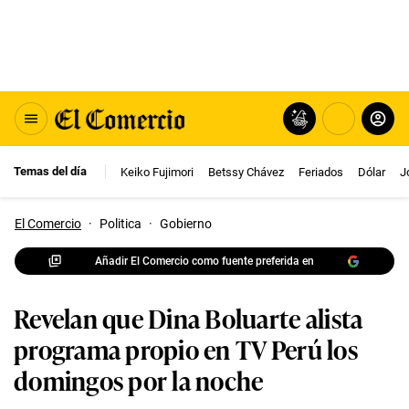
Temas del día
Keiko Fujimori
Betssy Chávez
Feriados
Dólar
J
El Comercio
·
Politica
·
Gobierno
Añadir El Comercio como fuente preferida en
Revelan que Dina Boluarte alista
programa propio en TV Perú los
domingos por la noche