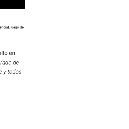
ncial, luego de
llo en
grado de
e y todos