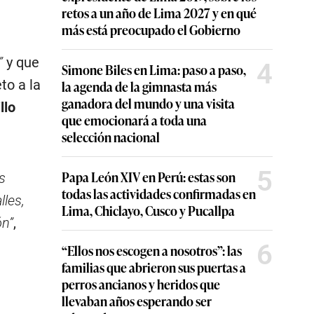
retos a un año de Lima 2027 y en qué
más está preocupado el Gobierno
”
y que
4
Simone Biles en Lima: paso a paso,
to a la
la agenda de la gimnasta más
ganadora del mundo y una visita
llo
que emocionará a toda una
selección nacional
5
Papa León XIV en Perú: estas son
s
todas las actividades confirmadas en
lles,
Lima, Chiclayo, Cusco y Pucallpa
ón”
,
6
“Ellos nos escogen a nosotros”: las
familias que abrieron sus puertas a
perros ancianos y heridos que
llevaban años esperando ser