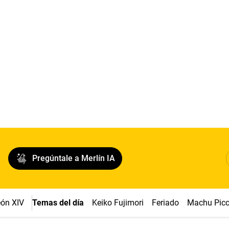
Pregúntale a Merlín IA
ón XIV
Temas del día
Keiko Fujimori
Feriado
Machu Pic