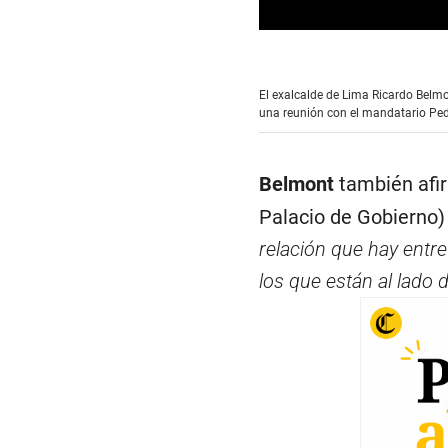
0
s
e
c
El exalcalde de Lima Ricardo Belmo
o
una reunión con el mandatario Pedr
n
d
s
o
f
Belmont
también afir
3
m
Palacio de Gobierno
i
n
relación que hay entr
u
t
los que están al lado d
e
s
,
5
5
s
e
c
o
n