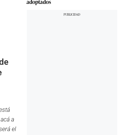
adoptados
 de
e
está
 acá a
será el