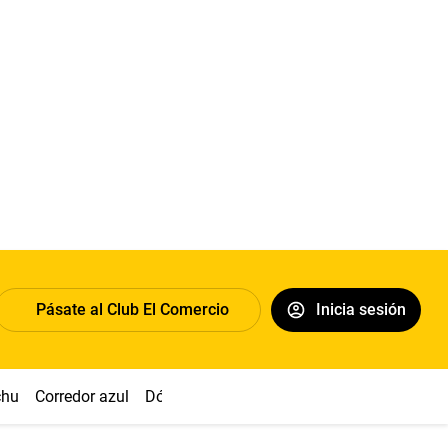
Pásate al Club El Comercio
Inicia sesión
chu
Corredor azul
Dólar
Congreso
Nasca
Acuña
Toled