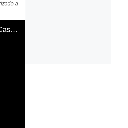
rizado a
Ricardo Belmont no será designado asesor de Pedro Castillo