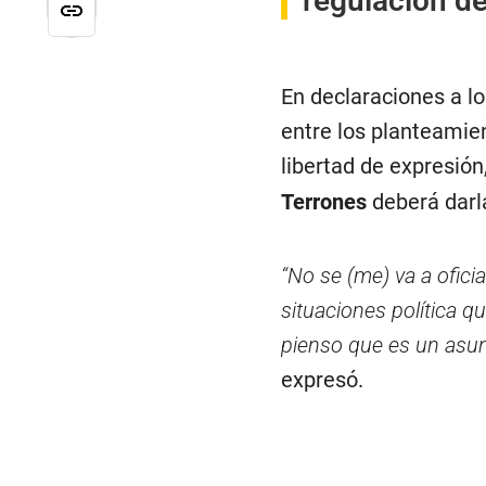
regulación de
En declaraciones a l
entre los planteamien
libertad de expresión
Terrones
deberá darl
“No se (me) va a ofic
situaciones política q
pienso que es un asun
expresó.