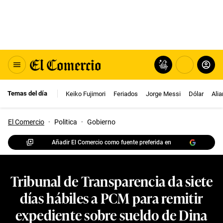
Temas del día
Keiko Fujimori
Feriados
Jorge Messi
Dólar
Ali
El Comercio
·
Politica
·
Gobierno
Añadir El Comercio como fuente preferida en
Tribunal de Transparencia da siete
días hábiles a PCM para remitir
expediente sobre sueldo de Dina