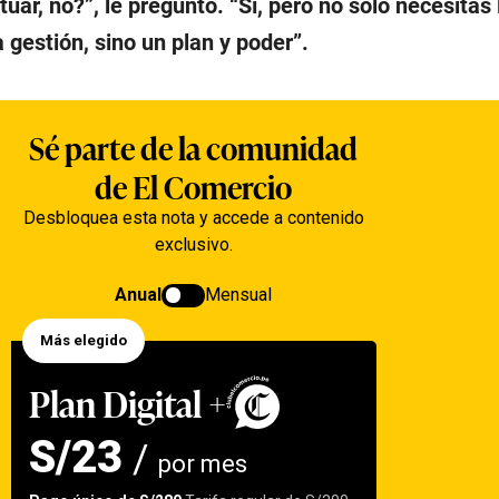
tuar, no?”,
le pregunto
. “Sí, pero no solo necesitas 
gestión, sino un plan y poder”.