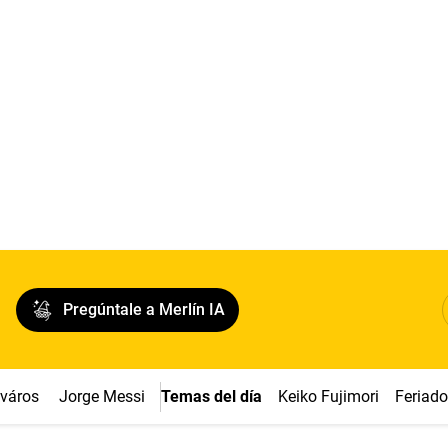
Pregúntale a Merlín IA
cváros
Jorge Messi
Temas del día
Keiko Fujimori
Feriad