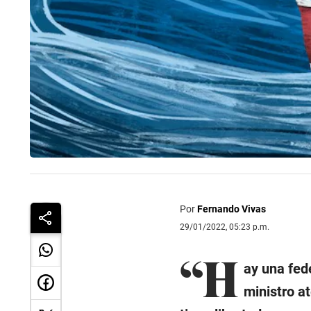
Por
Fernando Vivas
29/01/2022, 05:23 p.m.
“H
ay una fed
mi
nistro a