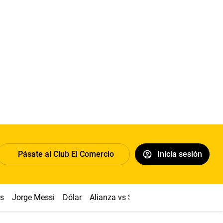
Pásate al Club El Comercio
Inicia sesión
os
Jorge Messi
Dólar
Alianza vs Sport Boys
Papa León XI