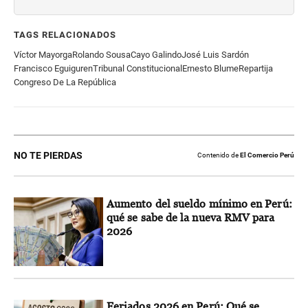
TAGS RELACIONADOS
Víctor Mayorga
Rolando Sousa
Cayo Galindo
José Luis Sardón
Francisco Eguiguren
Tribunal Constitucional
Ernesto Blume
Repartija
Congreso De La República
NO TE PIERDAS
Contenido de
El Comercio Perú
Aumento del sueldo mínimo en Perú:
qué se sabe de la nueva RMV para
2026
Feriados 2026 en Perú: Qué se