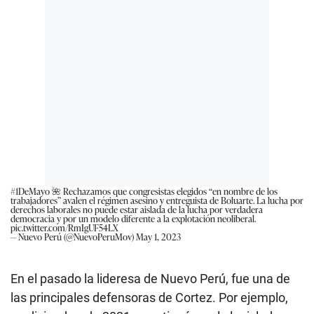
#1DeMayo
🌺 Rechazamos que congresistas elegidos “en nombre de los
trabajadores” avalen el régimen asesino y entreguista de Boluarte. La lucha por
derechos laborales no puede estar aislada de la lucha por verdadera
democracia y por un modelo diferente a la explotación neoliberal.
pic.twitter.com/RmIgUF54LX
— Nuevo Perú (@NuevoPeruMov)
May 1, 2023
En el pasado la lideresa de Nuevo Perú, fue una de
las principales defensoras de Cortez. Por ejemplo,