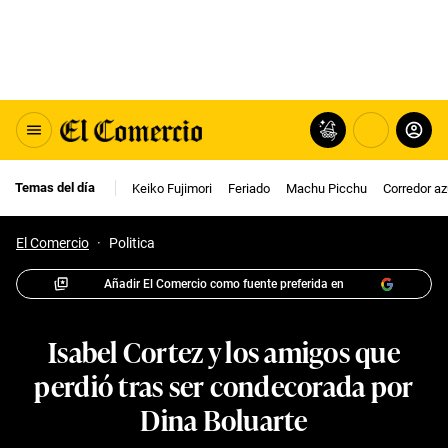
Temas del día
Keiko Fujimori
Feriado
Machu Picchu
Corredor az
El Comercio
·
Politica
Añadir El Comercio como fuente preferida en
Isabel Cortez y los amigos que
perdió tras ser condecorada por
Dina Boluarte