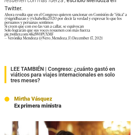
resuenen con más fuerza”,
escribió Mendoza en
Twitter.
Ahora resulta que en el Congreso quieren sancionar en Comisión de "ética" a
@sigridbazan
y @chabelita2020 por decir la verdad y expresar lo que los
peruanos y peruanas sentimos
Si creen que con eso las van a callar, se equivocan
Solo lograrán que sus voces resuenen con más fuerza
pic.twitter.com/4KdW0PUXMF
— Verónika Mendoza (@Vero_Mendoza_F)
December 17, 2021
LEE TAMBIÉN |
Congreso: ¿cuánto gastó en
viáticos para viajes internacionales en solo
tres meses?
Mirtha Vásquez
Ex primera ministra