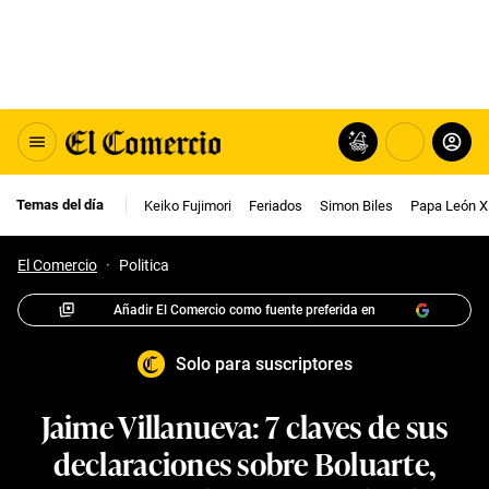
Temas del día
Keiko Fujimori
Feriados
Simon Biles
Papa León X
El Comercio
·
Politica
Añadir El Comercio como fuente preferida en
Solo para suscriptores
Jaime Villanueva: 7 claves de sus
declaraciones sobre Boluarte,