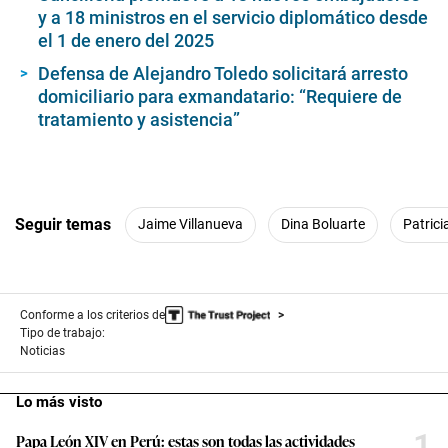
y a 18 ministros en el servicio diplomático desde
el 1 de enero del 2025
Defensa de Alejandro Toledo solicitará arresto
domiciliario para exmandatario: “Requiere de
tratamiento y asistencia”
Seguir temas
Jaime Villanueva
Dina Boluarte
Patrici
Conforme a los criterios de
Tipo de trabajo:
Noticias
Lo más visto
1
Papa León XIV en Perú: estas son todas las actividades