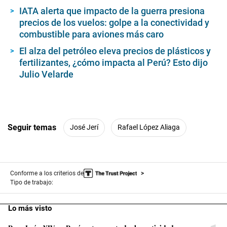
Seguir temas
José Jerí
Rafael López Aliaga
Conforme a los criterios de
Tipo de trabajo:
Lo más visto
1
Papa León XIV en Perú: estas son todas las actividades
confirmadas en Lima, Chiclayo, Cusco y Pucallpa
2
Exdirigente del Movadef ya no será el representante de JP en
Ética: entretelones de los acuerdos iniciales sobre la
distribución de las comisiones