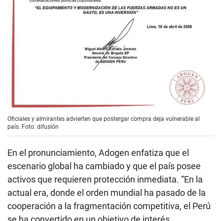
Oficiales y almirantes advierten que postergar compra deja vulnerable al
país. Foto: difusión
En el pronunciamiento, Adogen enfatiza que el
escenario global ha cambiado y que el país posee
activos que requieren protección inmediata. “En la
actual era, donde el orden mundial ha pasado de la
cooperación a la fragmentación competitiva, el Perú
se ha convertido en un objetivo de interés
geoestratégico debido a sus vastas reservas de
minerales, hidrocarburos y se consolida como el
nodo logístico de Sudamérica con el Mega puerto de
Chancay y el futuro Puerto Espacial”, señala el texto.
Bajo esa premisa, la asociación sostiene que la