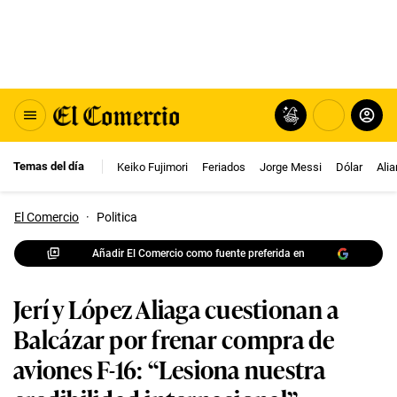
Temas del día
Keiko Fujimori
Feriados
Jorge Messi
Dólar
Ali
El Comercio
·
Politica
Añadir El Comercio como fuente preferida en
Jerí y López Aliaga cuestionan a
Balcázar por frenar compra de
aviones F-16: “Lesiona nuestra