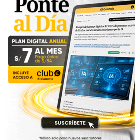
López Aliaga advirtió que el incumplimiento del
contrato por los aviones F-16 podría traer represalias
para los ciudadanos peruanos que residen en
Estados Unidos. “Exijo al presidente encargado
Balcázar que honre los acuerdos ya finalizados en