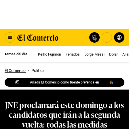
Temas del día
Keiko Fujimori
Feriados
Jorge Messi
Dólar
Ali
El Comercio
·
Politica
Añadir El Comercio como fuente preferida en
JNE proclamará este domingo a los
candidatos que irán a la segunda
vuelta: todas las medidas