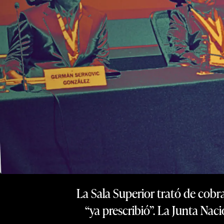
La Sala Superior trató de cobra
“ya prescribió”. La Junta Naci