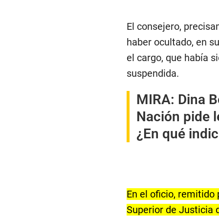
El consejero, precis
haber ocultado, en s
el cargo, que había s
suspendida.
MIRA:
Dina Bo
Nación pide l
¿En qué indic
En el oficio, remitid
Superior de Justicia 