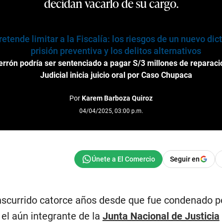
decidan vacarlo de su cargo.
etende limitar a la Fiscalía: los riesgos de un nuevo di
prisión preventiva y los delitos alternativos
errón podría ser sentenciado a pagar S/3 millones de reparació
Judicial inicia juicio oral por Caso Chupaca
Por
Karem Barboza Quiroz
04/04/2025, 03:00 p.m.
Seguir en
nscurrido catorce años desde que fue condenado po
, el aún integrante de la
Junta Nacional de Justicia