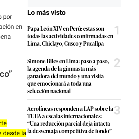
Lo más visto
o por
ación en
1
Papa León XIV en Perú: estas son
todas las actividades confirmadas en
pena
Lima, Chiclayo, Cusco y Pucallpa
2
Simone Biles en Lima: paso a paso,
la agenda de la gimnasta más
ico”
ganadora del mundo y una visita
que emocionará a toda una
selección nacional
3
Aerolíneas responden a LAP sobre la
TUUA a escalas internacionales:
“Una reducción parcial deja intacta
rte
la desventaja competitiva de fondo”
ue desde la