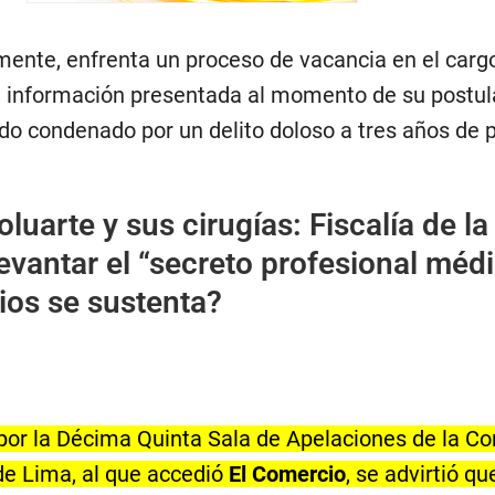
amente, enfrenta un proceso de vacancia en el carg
u información presentada al momento de su postul
ido condenado por un delito doloso a tres años de 
luarte y sus cirugías: Fiscalía de la
evantar el “secreto profesional méd
ios se sustenta?
o por la Décima Quinta Sala de Apelaciones de la Co
de Lima, al que accedió
El Comercio
, se advirtió q