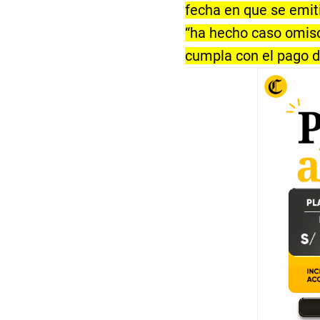
fecha en que se emiti
“ha hecho caso omiso
cumpla con el pago de