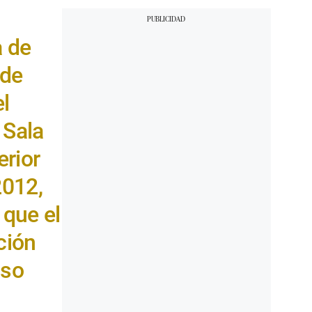
a de
 de
l
 Sala
erior
2012,
 que el
ción
aso