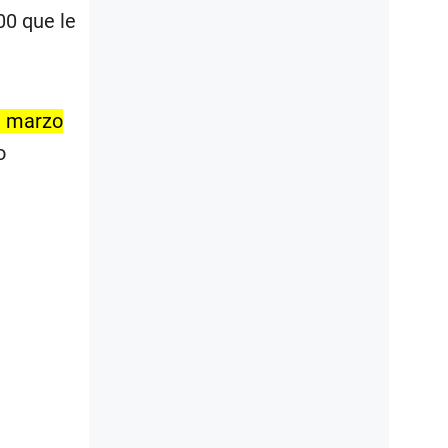
00 que le
e marzo
o