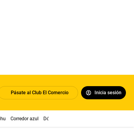
Pásate al Club El Comercio
Inicia sesión
chu
Corredor azul
Dólar
Congreso
Nasca
Acuña
Toled