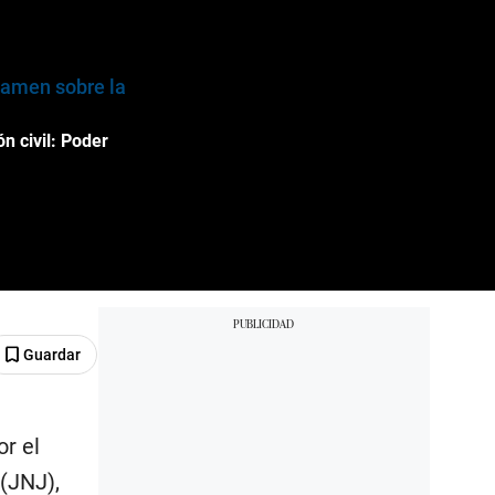
ctamen sobre la
n civil: Poder
Guardar
r el
(JNJ),