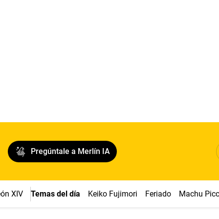
Pregúntale a Merlín IA
ón XIV
Temas del día
Keiko Fujimori
Feriado
Machu Pic