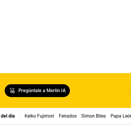
Pregúntale a Merlín IA
del día
Keiko Fujimori
Feriados
Simon Biles
Papa Leó