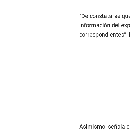
“De constatarse que
información del expe
correspondientes”, i
Asimismo, señala qu