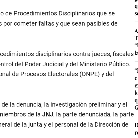
q
s
o de Procedimientos Disciplinarios que se
s por cometer faltas y que sean pasibles de
A
T
“
l
edimientos disciplinarios contra jueces, fiscales
trol del Poder Judicial y del Ministerio Público.
“
onal de Procesos Electorales (ONPE) y del
e
e
l
q
e la denuncia, la investigación preliminar y el
G
s miembros de la
JNJ
, la parte denunciada, la parte
al de la junta y el personal de la Dirección de
D
r