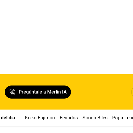
Pregúntale a Merlín IA
del día
Keiko Fujimori
Feriados
Simon Biles
Papa Leó