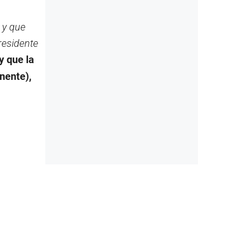
 y que
presidente
y que la
nente),