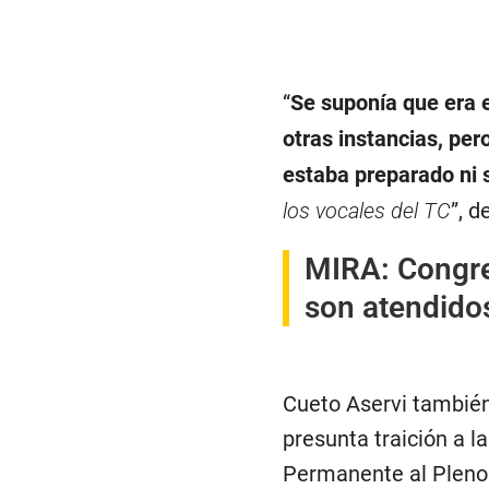
“
Se suponía que era 
otras instancias, per
estaba preparado ni 
los vocales del TC
”, d
MIRA:
Congre
son atendidos
Cueto Aservi también
presunta traición a l
Permanente al Pleno