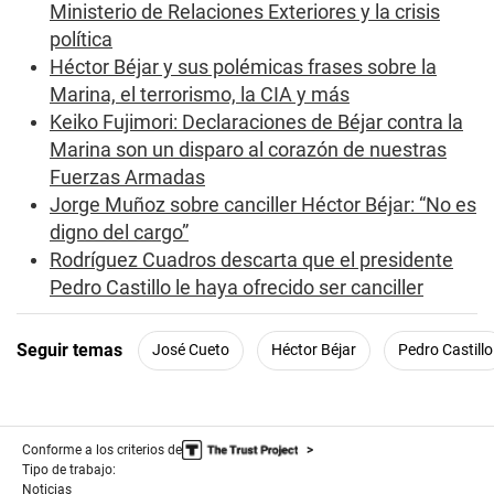
Ministerio de Relaciones Exteriores y la crisis
m
i
política
n
Héctor Béjar y sus polémicas frases sobre la
u
t
Marina, el terrorismo, la CIA y más
e
s
Keiko Fujimori: Declaraciones de Béjar contra la
,
Marina son un disparo al corazón de nuestras
5
9
Fuerzas Armadas
s
Jorge Muñoz sobre canciller Héctor Béjar: “No es
e
c
digno del cargo”
o
Rodríguez Cuadros descarta que el presidente
n
d
Pedro Castillo le haya ofrecido ser canciller
s
Seguir temas
José Cueto
Héctor Béjar
Pedro Castillo
Conforme a los criterios de
Tipo de trabajo:
Noticias