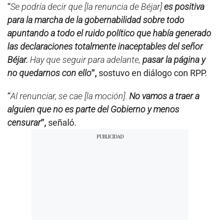
0
“
Se podría decir que [la renuncia de Béjar]
es positiva
s
e
para la marcha de la gobernabilidad sobre todo
c
apuntando a todo el ruido político que había generado
o
n
las declaraciones totalmente inaceptables del señor
d
s
Béjar.
Hay que seguir para adelante,
pasar la página y
no quedarnos con ello
”,
sostuvo en diálogo con RPP.
“
Al renunciar, se cae [la moción].
No vamos a traer a
alguien que no es parte del Gobierno y menos
censurar
”,
señaló.