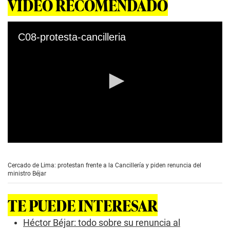
VIDEO RECOMENDADO
C08-protesta-cancilleria
0
s
e
Cercado de Lima: protestan frente a la Cancillería y piden renuncia del
c
ministro Béjar
o
n
d
TE PUEDE INTERESAR
s
o
f
Héctor Béjar: todo sobre su renuncia al
2