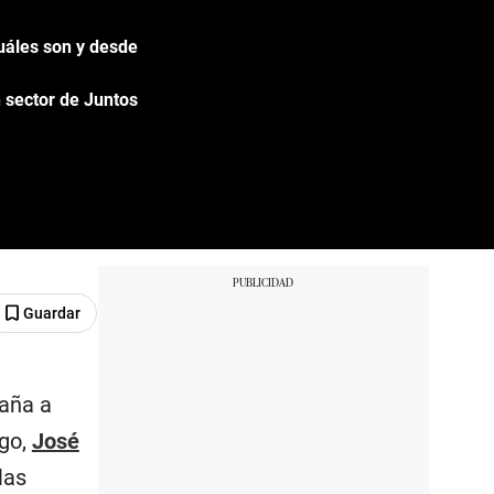
Cuáles son y desde
 sector de Juntos
Guardar
paña a
go,
José
las