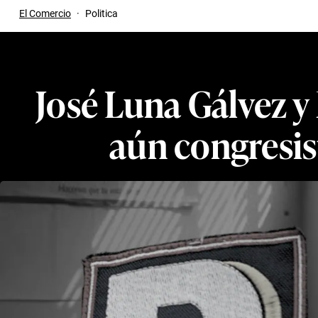
El Comercio
·
Politica
José Luna Gálvez y
aún congresist