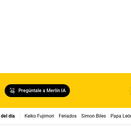
Pregúntale a Merlín IA
del día
Keiko Fujimori
Feriados
Simon Biles
Papa Leó