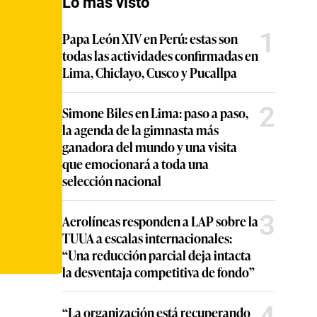
Lo más visto
1
Papa León XIV en Perú: estas son
todas las actividades confirmadas en
Lima, Chiclayo, Cusco y Pucallpa
2
Simone Biles en Lima: paso a paso,
la agenda de la gimnasta más
ganadora del mundo y una visita
que emocionará a toda una
selección nacional
3
Aerolíneas responden a LAP sobre la
TUUA a escalas internacionales:
“Una reducción parcial deja intacta
la desventaja competitiva de fondo”
4
“La organización está recuperando