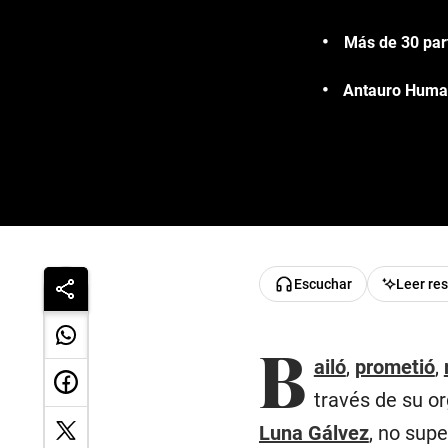
Más de 30 part
Antauro Humal
Escuchar
Leer re
B
ailó
,
prometió
,
través de su or
Luna Gálvez
, no supe