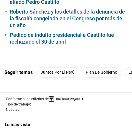
aliado Pedro Castillo
Roberto Sánchez y los detalles de la denuncia de
la fiscalía congelada en el Congreso por más de
un año
Pedido de indulto presidencial a Castillo fue
rechazado el 30 de abril
Seguir temas
Juntos Por El Perú
Plan De Gobierno
E
Conforme a los criterios de
Tipo de trabajo:
Noticias
Lo más visto