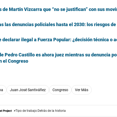
a
os de Martín Vizcarra que “no se justifican” con sus mov
 las denuncias policiales hasta el 2030: los riesgos de
e declarar ilegal a Fuerza Popular: ¿decisión técnica o a
e Pedro Castillo es ahora juez mientras su denuncia p
n el Congreso
na
Juan José Santiváñez
Congreso
Ver Más
Tipo de trabajo:
Detrás de la historia