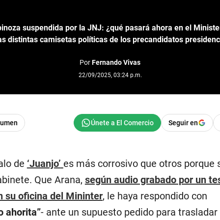
pinoza suspendida por la JNJ: ¿qué pasará ahora en el Ministe
as distintas camisetas políticas de los precandidatos presidenc
Por
Fernando Vivas
22/09/2025, 03:24 p.m.
sumen
Seguir en
alo de
‘Juanjo’
es más corrosivo que otros porque s
abinete. Que Arana,
según audio grabado por un te
n su oficina del Mininter
, le haya respondido con
o ahorita”
- ante un supuesto pedido para trasladar