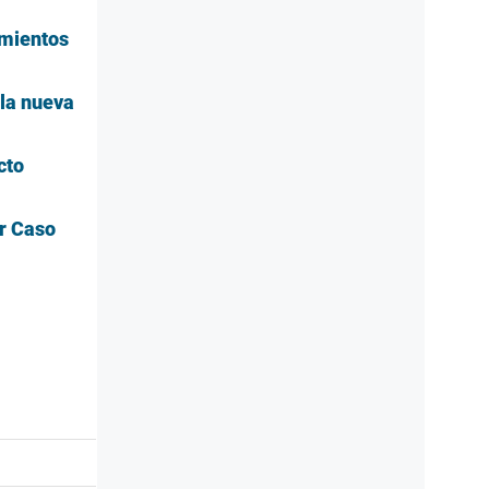
imientos
 la nueva
cto
or Caso