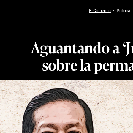
El Comercio
·
Politica
Aguantando a ‘J
sobre la perma