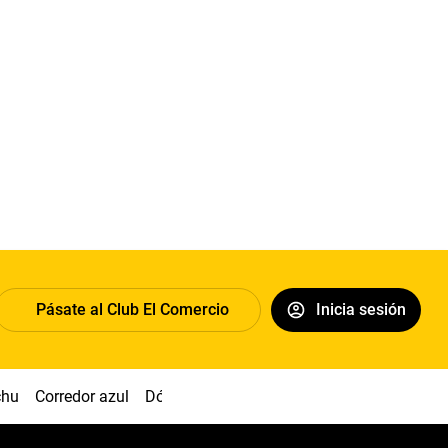
Pásate al Club El Comercio
Inicia sesión
chu
Corredor azul
Dólar
Congreso
Nasca
Acuña
Toled