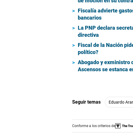
de moción en su contr
Fiscalía advierte gast
bancarios
La PNP declara secretas
directiva
Fiscal de la Nación pid
político?
Abogado y exministro d
Ascensos se estanca e
Seguir temas
Eduardo Ara
Conforme a los criterios de