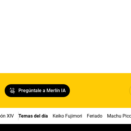
Pregúntale a Merlín IA
ón XIV
Temas del día
Keiko Fujimori
Feriado
Machu Pic