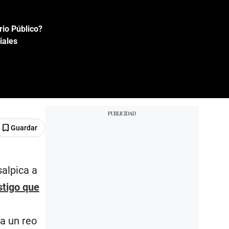
rio Público?
iales
Guardar
alpica a
stigo que
 a un reo