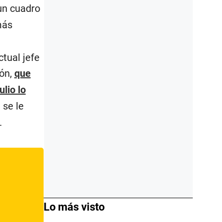
 un cuadro
más
ctual jefe
ión,
que
lio lo
 se le
.
Lo más visto