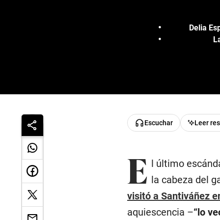
Delia Es
L
Escuchar
Leer re
E
l último escánd
la cabeza del g
visitó a Santiváñez e
aquiescencia –
“lo ve