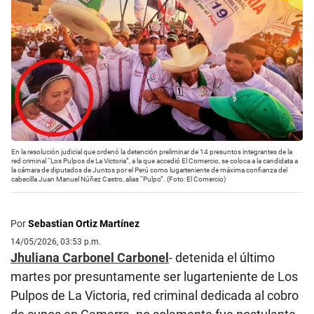
En la resolución judicial que ordenó la detención preliminar de 14 presuntos integrantes de la
red criminal “Los Pulpos de La Victoria”, a la que accedió El Comercio, se coloca a la candidata a
la cámara de diputados de Juntos por el Perú como lugarteniente de máxima confianza del
cabecilla Juan Manuel Núñez Castro, alias “Pulpo”. (Foto: El Comercio)
Por
Sebastian Ortiz Martínez
14/05/2026, 03:53 p.m.
Jhuliana Carbonel Carbonel
- detenida el último
martes por presuntamente ser lugarteniente de Los
Pulpos de La Victoria, red criminal dedicada al cobro