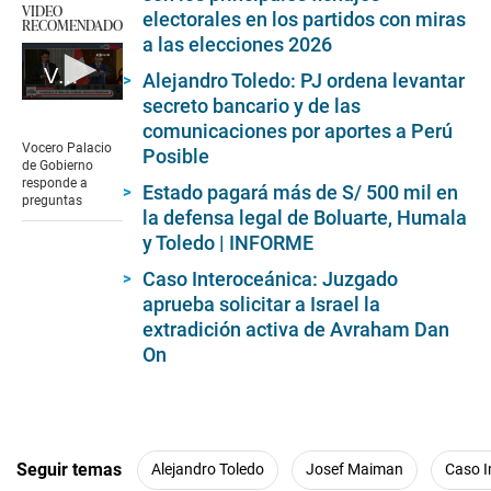
VIDEO
electorales en los partidos con miras
RECOMENDADO
a las elecciones 2026
Vocero Palacio de Gobierno responde a preguntas
Alejandro Toledo: PJ ordena levantar
secreto bancario y de las
0
seconds
comunicaciones por aportes a Perú
of
Vocero Palacio
Posible
3
de Gobierno
minutes,
responde a
Estado pagará más de S/ 500 mil en
44
preguntas
seconds
la defensa legal de Boluarte, Humala
y Toledo | INFORME
Caso Interoceánica: Juzgado
aprueba solicitar a Israel la
extradición activa de Avraham Dan
On
Seguir temas
Alejandro Toledo
Josef Maiman
Caso I