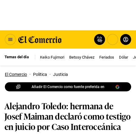
Temas del día
Keiko Fujimori
Betssy Chávez
Feriados
Dólar
J
El Comercio
·
Politica
·
Justicia
Añadir El Comercio como fuente preferida en
Alejandro Toledo: hermana de
Josef Maiman declaró como testigo
en juicio por Caso Interoceánica