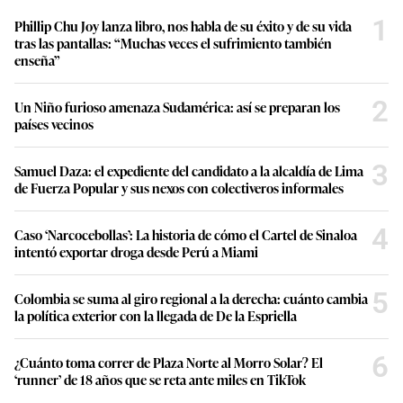
1
Phillip Chu Joy lanza libro, nos habla de su éxito y de su vida
tras las pantallas: “Muchas veces el sufrimiento también
enseña”
2
Un Niño furioso amenaza Sudamérica: así se preparan los
países vecinos
3
Samuel Daza: el expediente del candidato a la alcaldía de Lima
de Fuerza Popular y sus nexos con colectiveros informales
4
Caso ‘Narcocebollas’: La historia de cómo el Cartel de Sinaloa
intentó exportar droga desde Perú a Miami
5
Colombia se suma al giro regional a la derecha: cuánto cambia
la política exterior con la llegada de De la Espriella
6
¿Cuánto toma correr de Plaza Norte al Morro Solar? El
‘runner’ de 18 años que se reta ante miles en TikTok