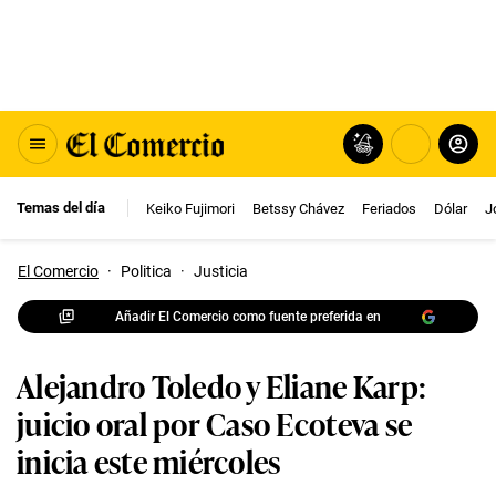
Temas del día
Keiko Fujimori
Betssy Chávez
Feriados
Dólar
J
El Comercio
·
Politica
·
Justicia
Añadir El Comercio como fuente preferida en
Alejandro Toledo y Eliane Karp:
juicio oral por Caso Ecoteva se
inicia este miércoles