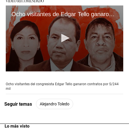
VIDEO RECOMENDADO
Ocho visitantes de Edgar Tello ganaron contratos por S/244 mil
0
seconds
of
Ocho visitantes del congresista Edgar Tello ganaron contratos por S/244
7
mil
minutes,
48
seconds
Seguir temas
Alejandro Toledo
Lo más visto