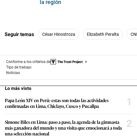
la región
Seguir temas
César Hinostroza
Elizabeth Peralta
CN
Conforme a los criterios de
Tipo de trabajo:
Noticias
Lo más visto
1
Papa León XIV en Perú: estas son todas las actividades
confirmadas en Lima, Chiclayo, Cusco y Pucallpa
2
Simone Biles en Lima: paso a paso, la agenda de la gimnasta
más ganadora del mundo y una visita que emocionará a toda
una selección nacional