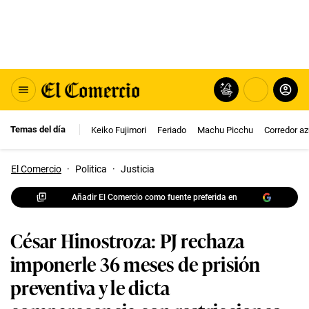
Temas del día
Keiko Fujimori
Feriado
Machu Picchu
Corredor az
El Comercio
·
Politica
·
Justicia
Añadir El Comercio como fuente preferida en
César Hinostroza: PJ rechaza
imponerle 36 meses de prisión
preventiva y le dicta