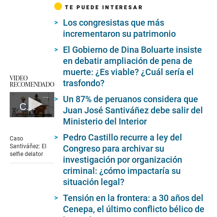
TE PUEDE INTERESAR
Los congresistas que más
incrementaron su patrimonio
El Gobierno de Dina Boluarte insiste
en debatir ampliación de pena de
muerte: ¿Es viable? ¿Cuál sería el
VIDEO
trasfondo?
RECOMENDADO
Un 87% de peruanos considera que
Caso Santiváñez: El selfie delator
Juan José Santiváñez debe salir del
0
Ministerio del Interior
seconds
of
Pedro Castillo recurre a ley del
Caso
4
Santiváñez: El
Congreso para archivar su
minutes,
selfie delator
investigación por organización
58
seconds
criminal: ¿cómo impactaría su
situación legal?
Tensión en la frontera: a 30 años del
Cenepa, el último conflicto bélico de