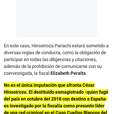
En este caso, Hinostroza Pariachi estará sometido a
diversas reglas de conducta, como la obligación de
participar en todas las diligencias y citaciones,
además de la prohibición de comunicarse con su
coinvestigada, la fiscal
Elizabeth Peralta
.
No es el única imputación que afronta César
Hinostroza. El destituido exmagistrado -quien fugó
del país
e
n octubre del 2018 con destino a España-
es
investigado por la fiscalía como presunto líder
de una red criminal en el Caso Cuellos Blancos del