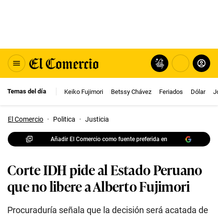
Temas del día
Keiko Fujimori
Betssy Chávez
Feriados
Dólar
J
El Comercio
·
Politica
·
Justicia
Añadir El Comercio como fuente preferida en
Corte IDH pide al Estado Peruano
que no libere a Alberto Fujimori
Procuraduría señala que la decisión será acatada de