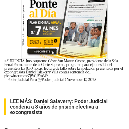
#AUDIENCIA
. Juez supremo César San Martín Castro, presidente de la Sala
Penal Permanente de la Corte Suprema, programa para el lunes 24 del
presente a las 8:30 horas, lectura de fallo sobre la apelación presentada por el
excongresista Daniel Salaverry Villa contra sentencia de…
pic.twitter.com/ZjWGJYm319
— Poder Judicial Perú (@Poder_Judicial_)
November 17, 2025
LEE MÁS:
Daniel Salaverry: Poder Judicial
condena a 8 años de prisión efectiva a
excongresista