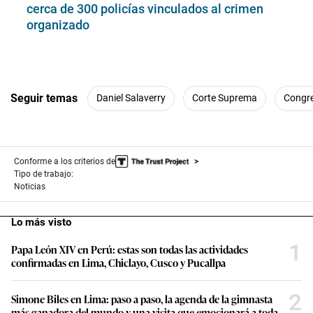
cerca de 300 policías vinculados al crimen
organizado
Seguir temas
Daniel Salaverry
Corte Suprema
Congr
Conforme a los criterios de
Tipo de trabajo:
Noticias
Lo más visto
1
Papa León XIV en Perú: estas son todas las actividades
confirmadas en Lima, Chiclayo, Cusco y Pucallpa
2
Simone Biles en Lima: paso a paso, la agenda de la gimnasta
más ganadora del mundo y una visita que emocionará a toda