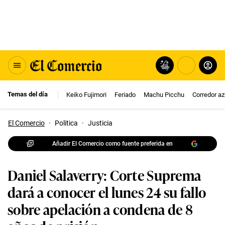
Temas del día
Keiko Fujimori
Feriado
Machu Picchu
Corredor az
El Comercio
·
Politica
·
Justicia
Añadir El Comercio como fuente preferida en
Daniel Salaverry: Corte Suprema
dará a conocer el lunes 24 su fallo
sobre apelación a condena de 8