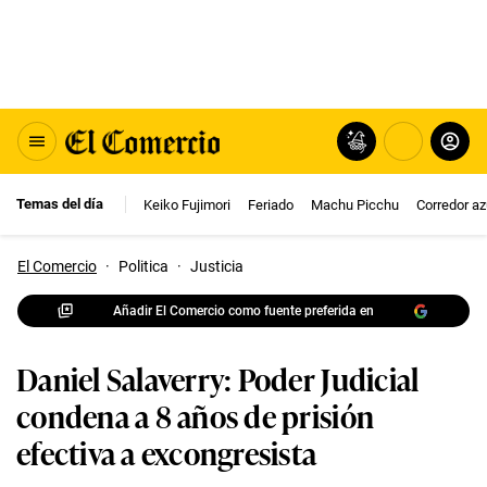
Temas del día
Keiko Fujimori
Feriado
Machu Picchu
Corredor az
El Comercio
·
Politica
·
Justicia
Añadir El Comercio como fuente preferida en
Daniel Salaverry: Poder Judicial
condena a 8 años de prisión
efectiva a excongresista