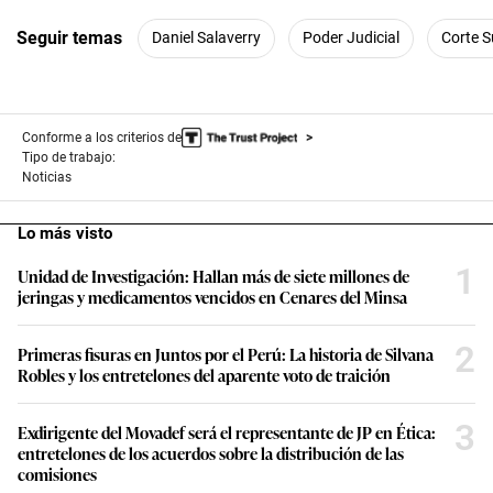
Seguir temas
Daniel Salaverry
Poder Judicial
Corte 
Conforme a los criterios de
Tipo de trabajo:
Noticias
Lo más visto
1
Unidad de Investigación: Hallan más de siete millones de
jeringas y medicamentos vencidos en Cenares del Minsa
2
Primeras fisuras en Juntos por el Perú: La historia de Silvana
Robles y los entretelones del aparente voto de traición
3
Exdirigente del Movadef será el representante de JP en Ética:
entretelones de los acuerdos sobre la distribución de las
comisiones