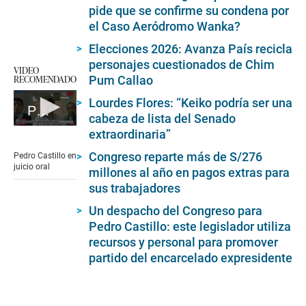
pide que se confirme su condena por
el Caso Aeródromo Wanka?
Elecciones 2026: Avanza País recicla
personajes cuestionados de Chim
VIDEO
RECOMENDADO
Pum Callao
Lourdes Flores: “Keiko podría ser una
Pedro Castillo realiza pedido
cabeza de lista del Senado
0
extraordinaria”
seconds
of
Congreso reparte más de S/276
Pedro Castillo en
2
juicio oral
millones al año en pagos extras para
minutes,
16
sus trabajadores
seconds
Un despacho del Congreso para
Pedro Castillo: este legislador utiliza
recursos y personal para promover
partido del encarcelado expresidente