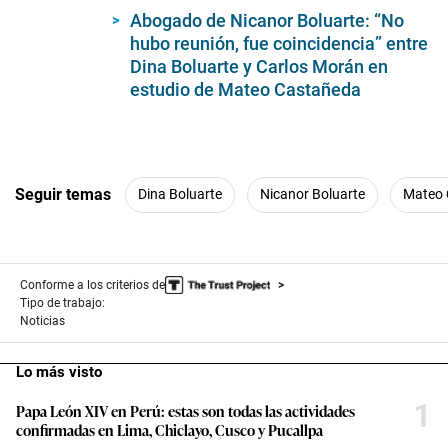
40
Abogado de Nicanor Boluarte: “No
seconds
hubo reunión, fue coincidencia” entre
Dina Boluarte y Carlos Morán en
estudio de Mateo Castañeda
Seguir temas
Dina Boluarte
Nicanor Boluarte
Mateo 
Conforme a los criterios de
Tipo de trabajo:
Noticias
Lo más visto
1
Papa León XIV en Perú: estas son todas las actividades
confirmadas en Lima, Chiclayo, Cusco y Pucallpa