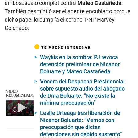
emboscada o complot contra
Mateo Castañeda
.
También desmintió ser el agente encubierto porque
dicho papel lo cumplía el coronel PNP Harvey
Colchado.
TE PUEDE INTERESAR
Waykis en la sombra: PJ revoca
detención preliminar de Nicanor
Boluarte y Mateo Castañeda
Vocero del Despacho Presidencial
sobre supuesto audio del abogado
VIDEO
RECOMENDADO
de Dina Boluarte: “No existe la
mínima preocupación”
Condecoración de Dina Boluarte
Leslie Urteaga tras liberación de
0
Nicanor Boluarte: “Vemos con
seconds
preocupación que dicten
of
5
detenciones sin debido sustento”
minutes,